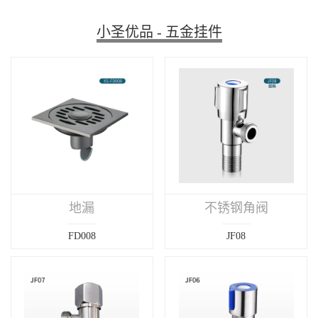
花洒龙头
地漏
卫生陶瓷
小圣优品 - 五金挂件
角阀水嘴
卫阳柜类
晾衣机
玻璃淋浴房
卫浴挂件
浴缸
水槽
五金挂件
集成厨电
地漏
不锈钢角阀
FD008
JF08