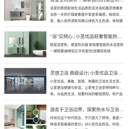
浴室的质感影响生活品质舒适沐浴机器灵感爆发
治愈一天的忙碌疲惫提升家居幸福感，极简风浴
室，融入自然清新风格以绿色为主色调，体现健
康用水的人居和谐极简产品线条设计，提高空间
质感
“浴”见倾心 | 小圣优品轻奢智能热水浴室柜
既是浴室柜，更是热水器 新轻奢智能热水浴室柜
一键除雾|蜂窝铝芯手机智控I双模双系统
灵感卫浴 高级设计| 小圣优品卫浴水空间概念专卖店新作上市
小圣优品，果敢、智慧、有趣的卫浴生活主张，
让家更加便捷与舒适，让家电卫浴变得纯粹与简
单。对品质生活、轻奢时尚的敏锐感知，和产品
本身的独到主张，以年轻、轻奢、时尚为主调
性。
游走于卫浴边界，探索热水与卫浴的无限可能
时尚在这个时代而言，不只是为了修饰，更是一
种追求真善美的意识』对小圣优品而言。时尚不