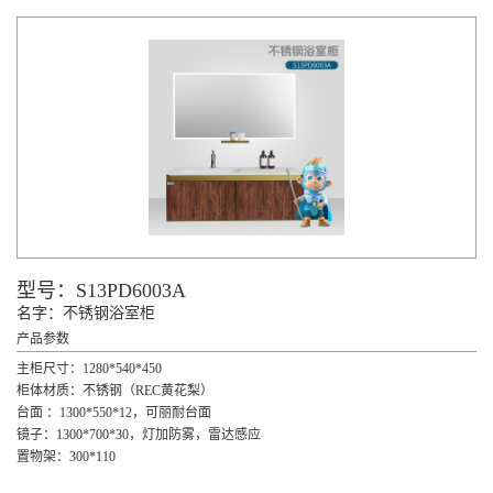
花洒龙头
不锈钢浴室柜
卫生陶瓷
实木浴室柜
卫阳柜类
阳台地柜
玻璃淋浴房
阳台高柜
浴缸
阳台吊柜
五金挂件
智能镜柜
集成厨电
型号：S13PD6003A
名字：不锈钢浴室柜
产品参数
主柜尺寸：1280*540*450
柜体材质：不锈钢（REC黄花梨）
台面 ：1300*550*12，可丽耐台面
镜子：1300*700*30，灯加防雾，雷达感应
置物架：300*110